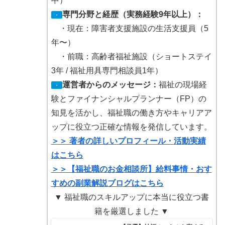
中）
専門分野と経歴（実務経験9年以上）：
・
・現在：障害者支援施設の生活支援員（5
年〜）
・前職：高齢者福祉施設（ショートステイ
3年 / 福祉用具専門相談員1年）
運営者からのメッセージ：
福祉の現場経
・
験とファイナンシャルプランナー（FP）の
知見を活かし、福祉職の働き方やキャリアア
ップに役立つ正確な情報を発信しています。
＞＞ 著者の詳しいプロフィール・活動実績
はこちら
＞＞【福祉職のお金相談所】給料事情・おす
すめの副業解説ブログはこちら
▼ 福祉職のスキルアップに本当に役立つ書
籍を厳選しました ▼