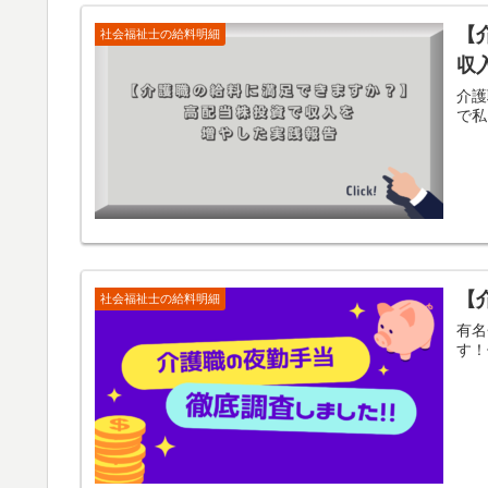
【
社会福祉士の給料明細
収
介護
で私
【
社会福祉士の給料明細
有名
す！