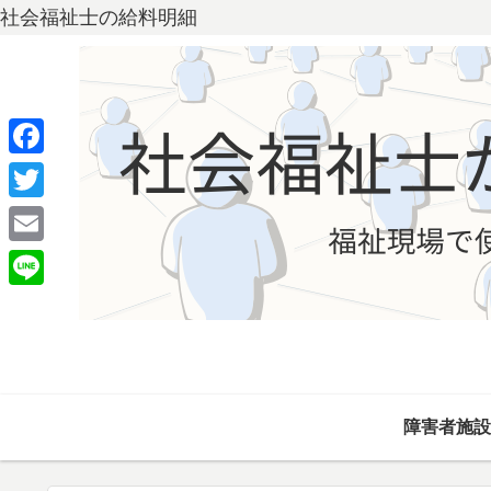
社会福祉士の給料明細
F
a
T
c
w
E
e
i
m
L
b
t
a
i
o
t
i
n
o
e
l
e
k
r
障害者施設