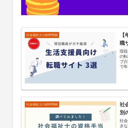
【
社会福祉士の給料明細
職
現役
の転
ブ介
で年
社
社会福祉士の給料明細
別
社会
きな