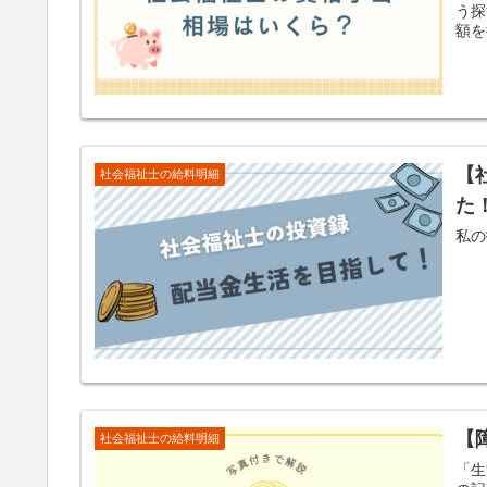
う探
額を
ます
【
社会福祉士の給料明細
た
私の
【
社会福祉士の給料明細
「生