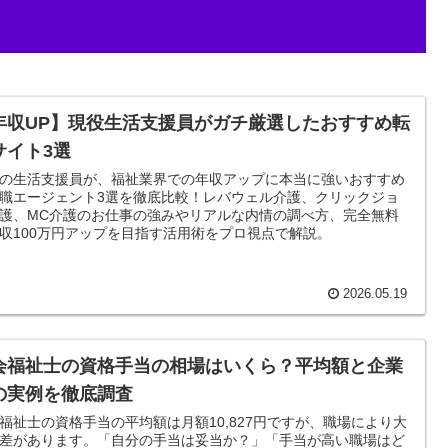
年収UP】現役生活支援員がガチ厳選したおすすめ転
サイト3選
の生活支援員が、福祉業界での年収アップに本当に強いおすすめ
職エージェント3選を徹底比較！レバウェル介護、クリックジョ
護、MC介護のお仕事の強みやリアルな内情の調べ方、完全無料
収100万円アップを目指す活用術をプロ視点で解説。
2026.05.19
会福祉士の資格手当の相場はいくら？平均額と企業
の実例を徹底調査
福祉士の資格手当の平均額は月額10,827円ですが、職場により大
差があります。「自分の手当は妥当か？」「手当が高い職場はど