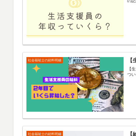
の記
【
社会福祉士の給料明細
【生
つい
【
社会福祉士の給料明細