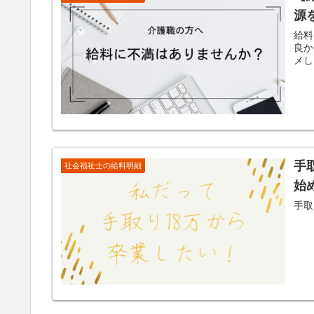
源
給料
良か
メし
手
社会福祉士の給料明細
始
手取