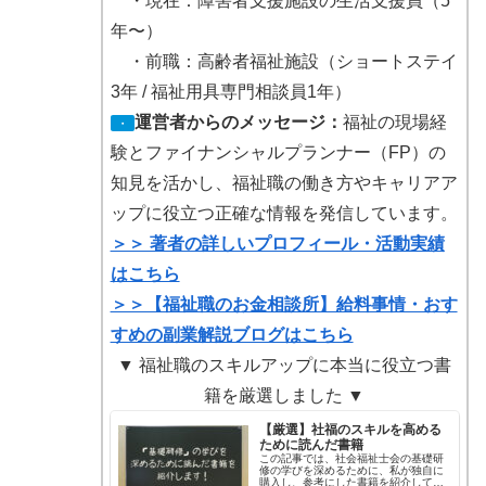
・現在：障害者支援施設の生活支援員（5
年〜）
・前職：高齢者福祉施設（ショートステイ
3年 / 福祉用具専門相談員1年）
運営者からのメッセージ：
福祉の現場経
・
験とファイナンシャルプランナー（FP）の
知見を活かし、福祉職の働き方やキャリアア
ップに役立つ正確な情報を発信しています。
＞＞ 著者の詳しいプロフィール・活動実績
はこちら
＞＞【福祉職のお金相談所】給料事情・おす
すめの副業解説ブログはこちら
▼ 福祉職のスキルアップに本当に役立つ書
籍を厳選しました ▼
【厳選】社福のスキルを高める
ために読んだ書籍
この記事では、社会福祉士会の基礎研
修の学びを深めるために、私が独自に
購入し、参考にした書籍を紹介してい