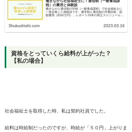
働きながら社会福祉士に！通信制（一般養成課
程）の費用と体験談
働きながら通信制の学校（一般養成課程）で社会福祉士に
一発合格した体験談です。通学制と通信制の学費比較、総
額費用（約60万円）、レポート29本の両立スケジュールや
24日間の実習の乗り切り方など、リアルな情報と失敗しな
い学校選びをプロ目線で解説！
3hukushishi.com
2023.03.16
資格をとっていくら給料が上がった？
【私の場合】
社会福祉士を取得した時、私は契約社員でした。
給料は時給制だったのですが、時給が「５０円」上がりま