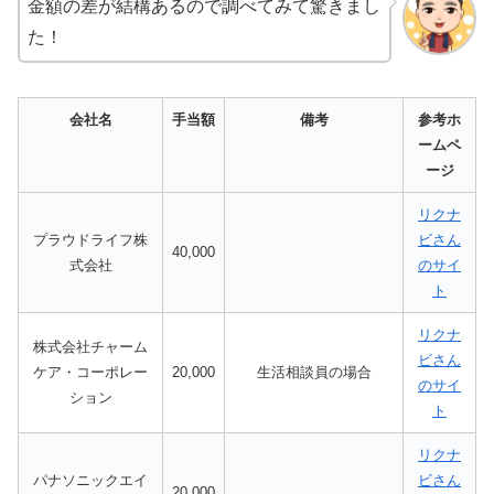
金額の差が結構あるので調べてみて驚きまし
た！
会社名
手当額
備考
参考ホ
ームペ
ージ
リクナ
プラウドライフ株
ビさん
40,000
式会社
のサイ
ト
リクナ
株式会社チャーム
ビさん
ケア・コーポレー
20,000
生活相談員の場合
のサイ
ション
ト
リクナ
パナソニックエイ
ビさん
20,000