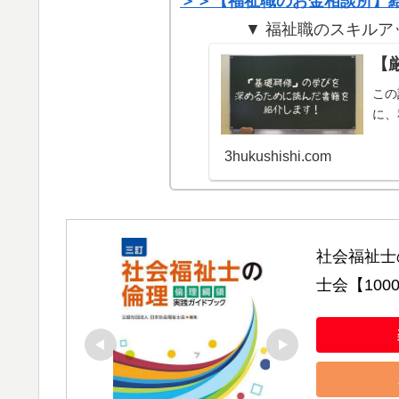
＞＞【福祉職のお金相談所】
▼ 福祉職のスキルア
【
この
に、
3hukushishi.com
社会福祉士
士会【10