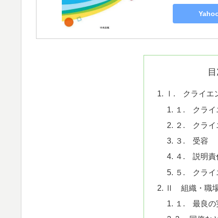
Yah
目
Ⅰ. クライエ
１. クラ
２. クラ
３. 受容
４. 説明責
５. クラ
Ⅱ 組織・職
１. 最良