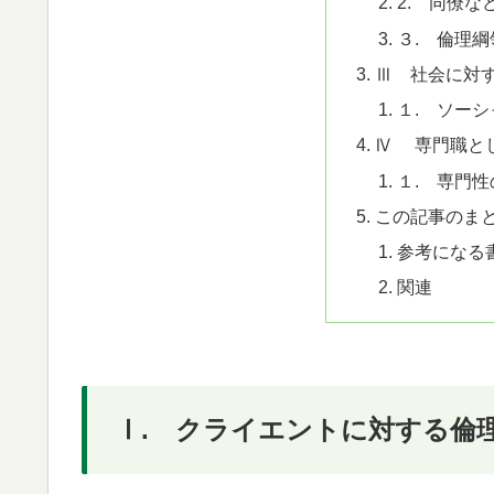
2. 同僚な
３. 倫理
Ⅲ 社会に対
１. ソー
Ⅳ 専門職と
１. 専門性
この記事のま
参考になる
関連
Ⅰ. クライエントに対する倫