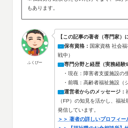
もあります。
【この記事の著者（専門家）
保有資格：
国家資格 社会福祉
・
戦中）
ふくぴー
専門分野と経歴（実務経験
・
・現在：障害者支援施設の生
・前職：高齢者福祉施設（ショ
運営者からのメッセージ：
・
（FP）の知見を活かし、福
発信しています。
＞＞ 著者の詳しいプロフィー