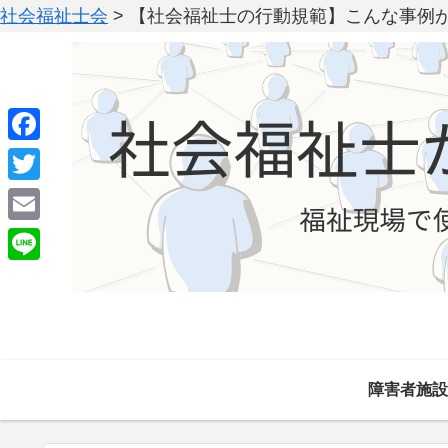
社会福祉士会
>
【社会福祉士の行動規範】こんな事例
F
a
T
c
w
E
e
i
m
L
b
t
a
i
o
t
i
n
o
e
l
e
k
r
障害者施設