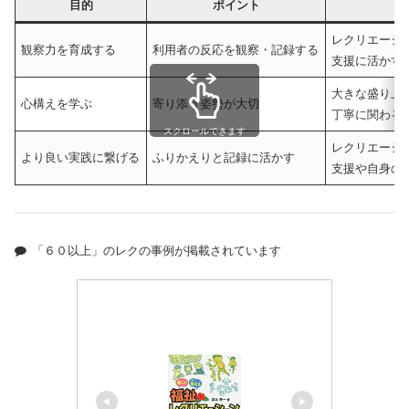
目的
ポイント
レクリエーシ
観察力を育成する
利用者の反応を観察・記録する
支援に活かす
大きな盛り上
心構えを学ぶ
寄り添う姿勢が大切
丁寧に関わる
スクロールできます
レクリエーシ
より良い実践に繋げる
ふりかえりと記録に活かす
支援や自身の
「６０以上」のレクの事例が掲載されています