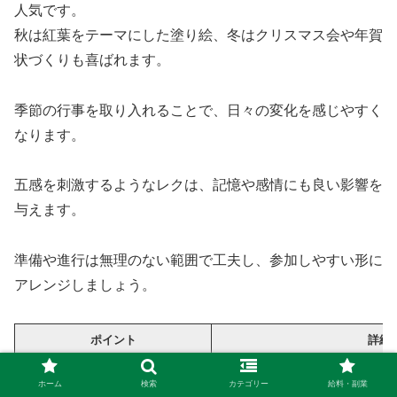
人気です。
秋は紅葉をテーマにした塗り絵、冬はクリスマス会や年賀
状づくりも喜ばれます。
季節の行事を取り入れることで、日々の変化を感じやすく
なります。
五感を刺激するようなレクは、記憶や感情にも良い影響を
与えます。
準備や進行は無理のない範囲で工夫し、参加しやすい形に
アレンジしましょう。
ポイント
詳細
行事や自然のテーマを取り入れる
季節の変化を感じやすくなる
ホーム
検索
カテゴリー
給料・副業
利用者にとって日常の変化が明確