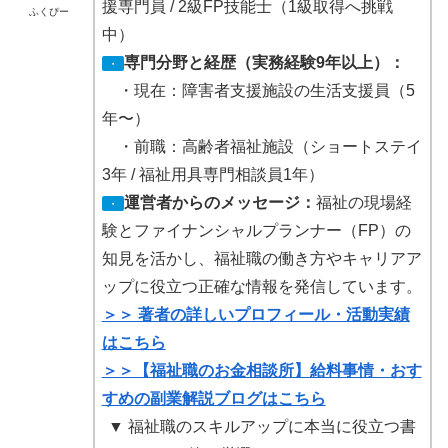
援専門員 / 2級FP技能士（1級取得へ挑戦
ふくぴー
中）
専門分野と経歴（実務経験9年以上）：
・
・現在：障害者支援施設の生活支援員（5
年〜）
・前職：高齢者福祉施設（ショートステイ
3年 / 福祉用具専門相談員1年）
運営者からのメッセージ：
福祉の現場経
・
験とファイナンシャルプランナー（FP）の
知見を活かし、福祉職の働き方やキャリアア
ップに役立つ正確な情報を発信しています。
＞＞ 著者の詳しいプロフィール・活動実績
はこちら
＞＞【福祉職のお金相談所】給料事情・おす
すめの副業解説ブログはこちら
▼ 福祉職のスキルアップに本当に役立つ書