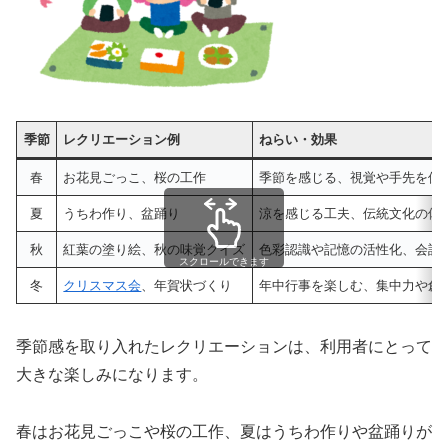
季節
レクリエーション例
ねらい・効果
春
お花見ごっこ、桜の工作
季節を感じる、視覚や手先を使
夏
うちわ作り、盆踊り
涼を感じる工夫、伝統文化の体
秋
紅葉の塗り絵、秋の味覚クイズ
色彩認識や記憶の活性化、会話
スクロールできます
冬
クリスマス会
、年賀状づくり
年中行事を楽しむ、集中力や創
季節感を取り入れたレクリエーションは、利用者にとって
大きな楽しみになります。
春はお花見ごっこや桜の工作、夏はうちわ作りや盆踊りが