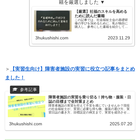
籍を厳選しました ▼
【厳選】社福のスキルを高める
ために読んだ書籍
この記事では、社会福祉士会の基礎研
修の学びを深めるために、私が独自に
購入し、参考にした書籍を紹介してい
ます！
3hukushishi.com
2023.11.29
＞
【実習生向け】障害者施設の実習に役立つ記事をまとめ
ました！
障害者施設の実習を乗り切る！持ち物・服装・日
誌の目標まで全対策まとめ
障害者施設の実習を控えて不安を感じていませんか？現役
の社会福祉士が、実習に必要な持ち物、服装の選び方、実
習日誌の書き方、目標設定の例文まで、実習を成功させる
ためのノウハウを完全網羅。実習生必見のバイブルとし
て、準備からお礼状までこれ1つで解決します！
3hukushishi.com
2025.07.20