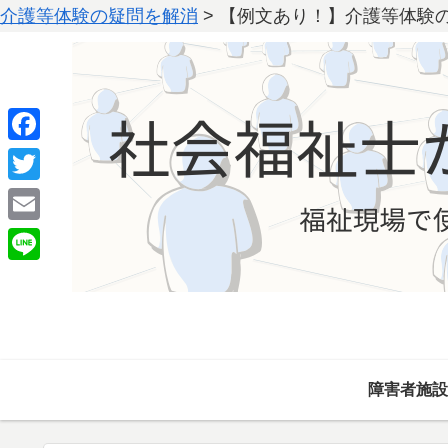
介護等体験の疑問を解消
>
【例文あり！】介護等体験
F
a
T
c
w
E
e
i
m
L
b
t
a
i
o
t
i
n
o
e
l
e
k
r
障害者施設