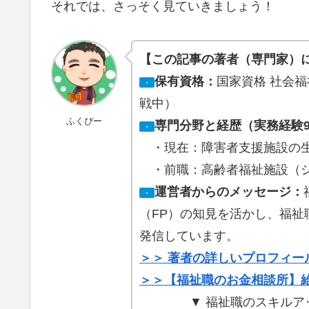
それでは、さっそく見ていきましょう！
【この記事の著者（専門家）
保有資格：
国家資格 社会福祉
・
戦中）
ふくぴー
専門分野と経歴（実務経験
・
・現在：障害者支援施設の生
・前職：高齢者福祉施設（ショ
運営者からのメッセージ：
・
（FP）の知見を活かし、福
発信しています。
＞＞ 著者の詳しいプロフィー
＞＞【福祉職のお金相談所】
▼ 福祉職のスキルア