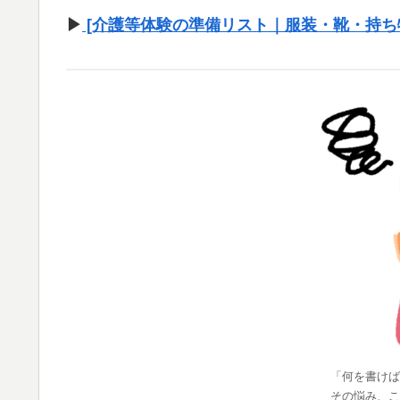
▶
[介護等体験の準備リスト｜服装・靴・持ち物1
「何を書けば
その悩み、こ