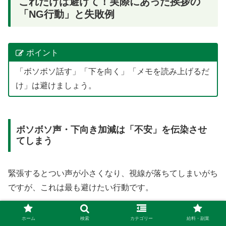
これだけは避けて！実際にあった挨拶の
「NG行動」と失敗例
ポイント
「ボソボソ話す」「下を向く」「メモを読み上げるだ
け」は避けましょう。
ボソボソ声・下向き加減は「不安」を伝染させ
てしまう
緊張するとつい声が小さくなり、視線が落ちてしまいがち
ですが、これは最も避けたい行動です。
介護現場では、表情が見えないことや聞き取りにくい声
ホーム
検索
カテゴリー
給料・副業