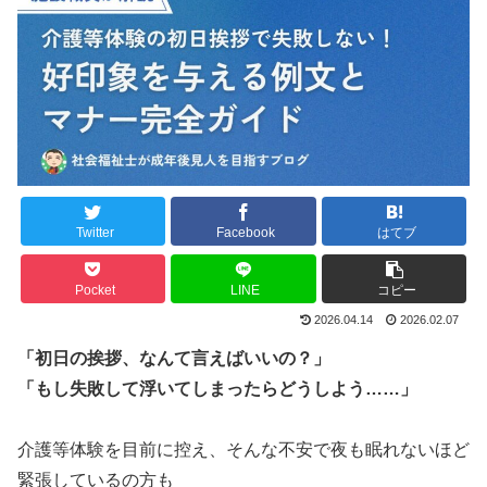
Twitter
Facebook
はてブ
Pocket
LINE
コピー
2026.04.14
2026.02.07
「初日の挨拶、なんて言えばいいの？」
「もし失敗して浮いてしまったらどうしよう……」
介護等体験を目前に控え、そんな不安で夜も眠れないほど
緊張しているの方も