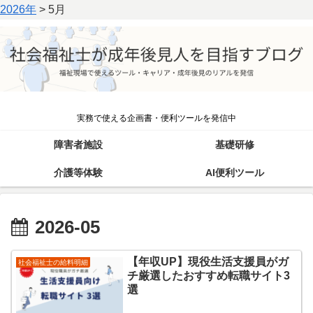
2026年
>
5月
実務で使える企画書・便利ツールを発信中
障害者施設
基礎研修
介護等体験
AI便利ツール
2026-05
【年収UP】現役生活支援員がガ
社会福祉士の給料明細
チ厳選したおすすめ転職サイト3
選