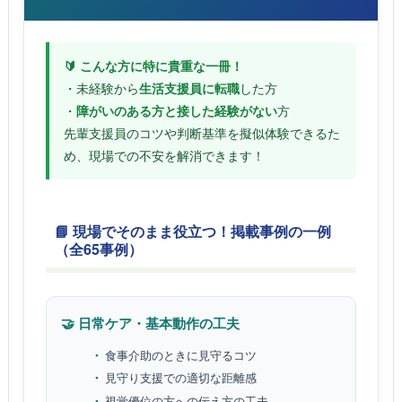
🔰 こんな方に特に貴重な一冊！
・未経験から
生活支援員に転職
した方
・
障がいのある方と接した経験がない
方
先輩支援員のコツや判断基準を擬似体験できるた
め、現場での不安を解消できます！
📘 現場でそのまま役立つ！掲載事例の一例
（全65事例）
🤝 日常ケア・基本動作の工夫
食事介助のときに見守るコツ
見守り支援での適切な距離感
視覚優位の方への伝え方の工夫