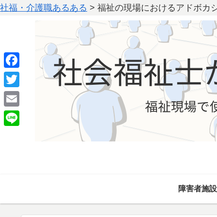
社福・介護職あるある
>
福祉の現場におけるアドボカ
F
a
T
c
w
E
e
i
m
L
b
t
a
i
o
t
i
n
o
e
l
e
k
r
障害者施設