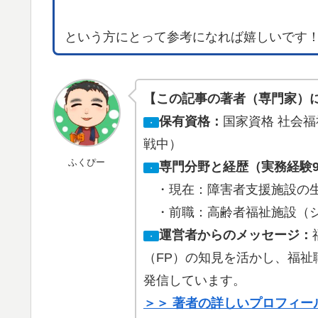
という方にとって参考になれば嬉しいです
【この記事の著者（専門家）
保有資格：
国家資格 社会福祉
・
戦中）
ふくぴー
専門分野と経歴（実務経験
・
・現在：障害者支援施設の生
・前職：高齢者福祉施設（ショ
運営者からのメッセージ：
・
（FP）の知見を活かし、福
発信しています。
＞＞ 著者の詳しいプロフィー