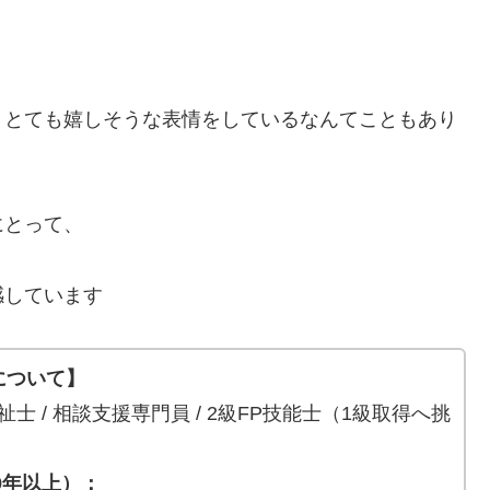
、
、とても嬉しそうな表情をしているなんてこともあり
にとって、
感しています
について】
士 / 相談支援専門員 / 2級FP技能士（1級取得へ挑
9年以上）：