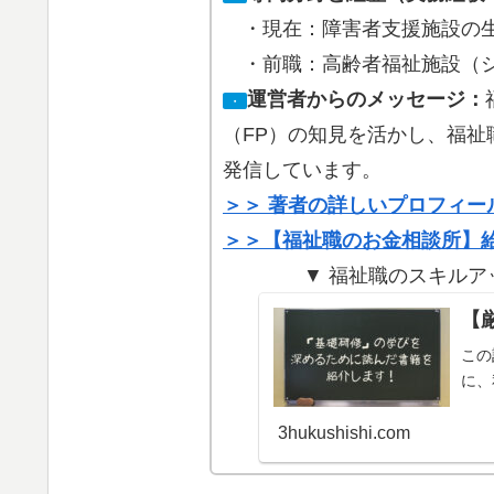
・現在：障害者支援施設の生
・前職：高齢者福祉施設（ショ
運営者からのメッセージ：
・
（FP）の知見を活かし、福
発信しています。
＞＞ 著者の詳しいプロフィー
＞＞【福祉職のお金相談所】
▼ 福祉職のスキルア
【
この
に、
3hukushishi.com