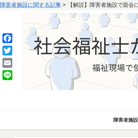
障害者施設に関する記事
>
【解説】障害者施設で面会
F
a
T
c
w
E
e
i
m
L
b
t
a
i
o
t
i
n
o
e
l
e
k
r
障害者施設